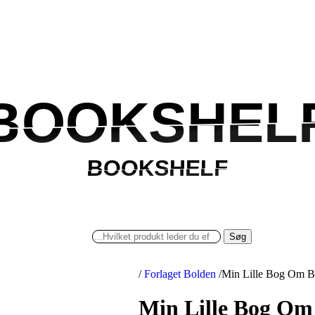
BOOKSHEL
BOOKSHEL
BOOKSHELF
BOOKSHELF
Søg
/
Forlaget Bolden
/
Min Lille Bog Om Be
Min Lille Bog Om 