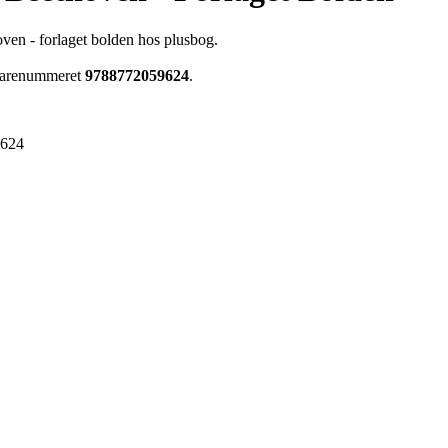
ven - forlaget bolden hos plusbog.
 varenummeret
9788772059624
.
9624