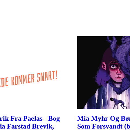
rik Fra Paelas - Bog
Mia Myhr Og Bø
da Farstad Brevik,
Som Forsvandt (b