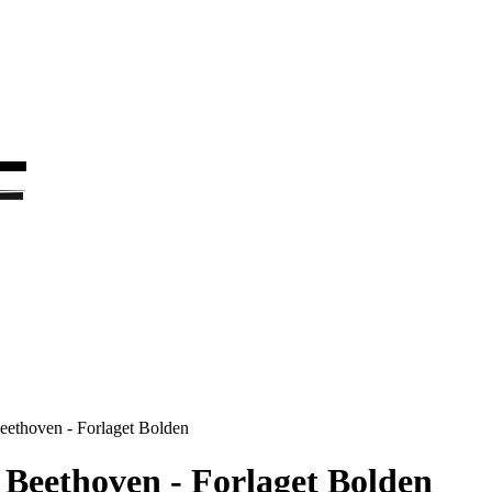
F
F
ethoven - Forlaget Bolden
Beethoven - Forlaget Bolden