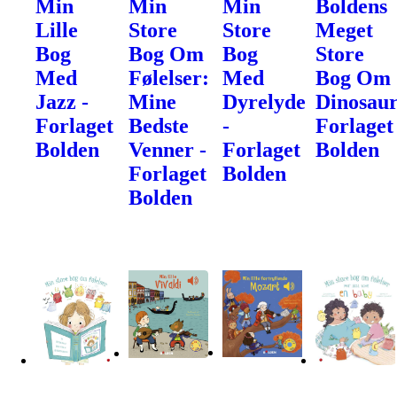
Min
Min
Min
Boldens
Lille
Store
Store
Meget
Bog
Bog Om
Bog
Store
Med
Følelser:
Med
Bog Om
Jazz -
Mine
Dyrelyde
Dinosaur
Forlaget
Bedste
-
Forlaget
Bolden
Venner -
Forlaget
Bolden
Forlaget
Bolden
Bolden