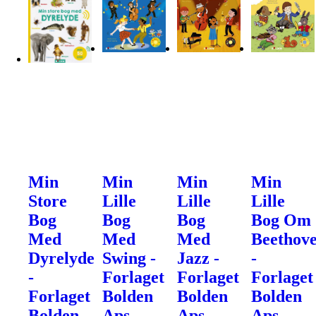
Min
Min
Min
Min
Store
Lille
Lille
Lille
Bog
Bog
Bog
Bog Om
Med
Med
Med
Beethov
Dyrelyde
Swing -
Jazz -
-
-
Forlaget
Forlaget
Forlaget
Forlaget
Bolden
Bolden
Bolden
Bolden
Aps
Aps
Aps