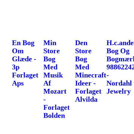
En Bog
Min
Den
H.c.ande
Om
Store
Store
Bog Og
Glæde -
Bog
Bog
Bogmær
3p
Med
Med
9886224
Forlaget
Musik
Minecraft
-
Aps
Af
Ideer -
Nordahl
Mozart
Forlaget
Jewelry
-
Alvilda
Forlaget
Bolden