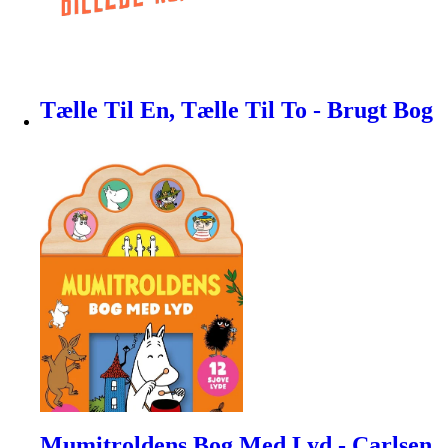
Tælle Til En, Tælle Til To - Brugt Bog
Mumitroldens Bog Med Lyd - Carlsen