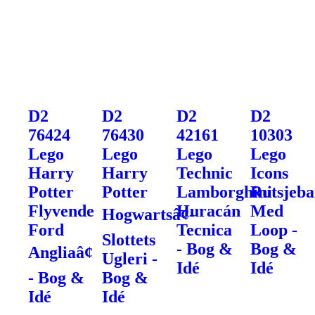
D2
D2
D2
D2
76424
76430
42161
10303
Lego
Lego
Lego
Lego
Harry
Harry
Technic
Icons
Potter
Potter
Lamborghini
Rutsjeb
Flyvende
Huracán
Med
Hogwartsâ¢-
Ford
Tecnica
Loop -
Slottets
- Bog &
Bog &
Angliaâ¢
Ugleri -
Idé
Idé
- Bog &
Bog &
Idé
Idé