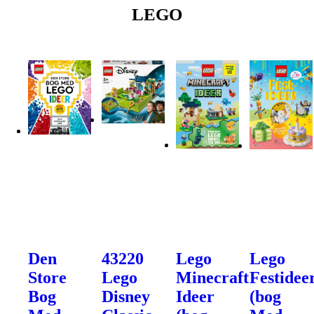
LEGO
Den
43220
Lego
Lego
Store
Lego
Minecraft
Festidee
Bog
Disney
Ideer
(bog