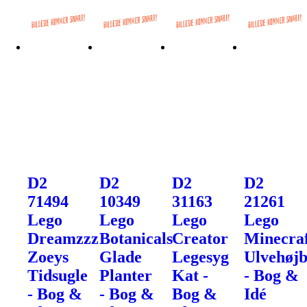
D2
D2
D2
D2
71494
10349
31163
21261
Lego
Lego
Lego
Lego
Dreamzzz
Botanicals
Creator
Minecra
Zoeys
Glade
Legesyg
Ulvehøj
Tidsugle
Planter
Kat -
- Bog &
- Bog &
- Bog &
Bog &
Idé