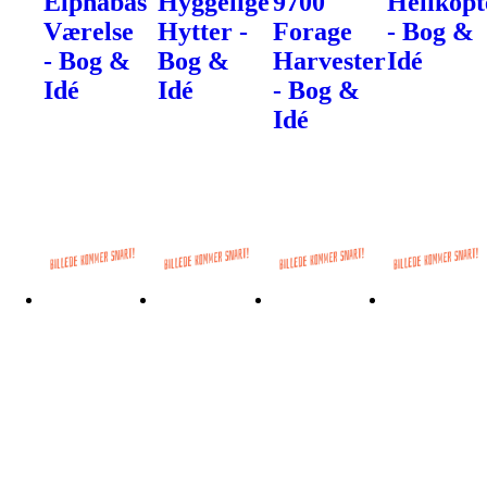
Elphabas
Hyggelige
9700
Helikopt
Værelse
Hytter -
Forage
- Bog &
- Bog &
Bog &
Harvester
Idé
Idé
Idé
- Bog &
Idé