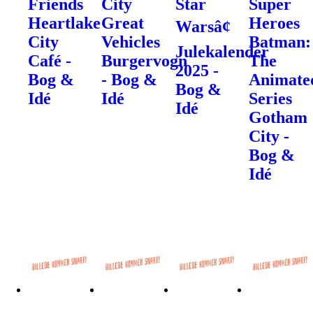
Friends
City
Star
Super
Heartlake
Great
Heroes
Warsâ¢
City
Vehicles
Batman:
Julekalender
Café -
Burgervogn
The
2025 -
Bog &
- Bog &
Animate
Bog &
Idé
Idé
Series
Idé
Gotham
City -
Bog &
Idé