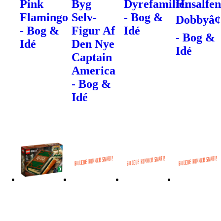
Pink
Byg
Dyrefamilier
Husalfe
Flamingo
Selv-
- Bog &
Dobbyâ¢
- Bog &
Figur Af
Idé
- Bog &
Idé
Den Nye
Idé
Captain
America
- Bog &
Idé