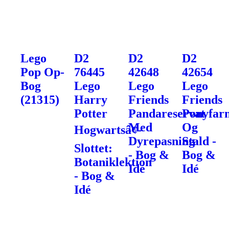
Lego
D2
D2
D2
Pop Op-
76445
42648
42654
Bog
Lego
Lego
Lego
(21315)
Harry
Friends
Friends
Potter
Pandareservat
Ponyfar
Med
Og
Hogwartsâ¢-
Dyrepasning
Stald -
Slottet:
- Bog &
Bog &
Botaniklektion
Idé
Idé
- Bog &
Idé