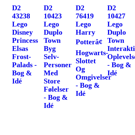
D2
D2
D2
D2
43238
10423
76419
10427
Lego
Lego
Lego
Lego
Disney
Duplo
Harry
Duplo
Princess
Town
Town
Potterâ¢
Elsas
Byg
Interakti
Hogwarts-
Frost-
Selv-
Oplevels
Slottet
Palads -
Personer
- Bog &
Og
Bog &
Med
Idé
Omgivelser
Idé
Store
- Bog &
Følelser
Idé
- Bog &
Idé