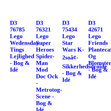
D3
D3
D3
D3
76785
76321
75434
42671
Lego
Lego
Lego
Lego
Wedensday
Super
Star
Friends
Tings
Heroes
Wars K-
Planteca
Lejlighed
Spider-
Og
2soâ¢-
- Bog &
Man
Blomster
Sikkerhedsdroide
Idé
Mod
- Bog &
- Bog &
Doc Ock
Idé
Idé
-
Metrotog-
Scene -
Bog &
Idé