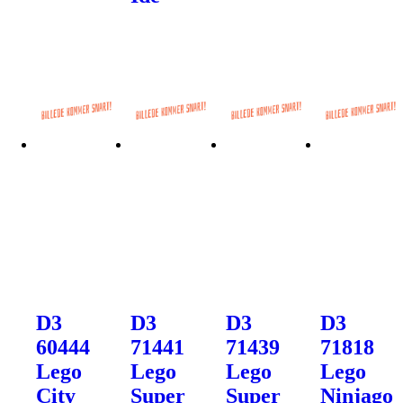
D3
D3
D3
D3
60444
71441
71439
71818
Lego
Lego
Lego
Lego
City
Super
Super
Ninjago