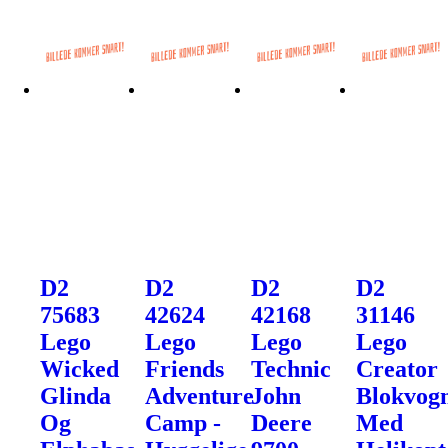
D2
D2
D2
D2
75683
42624
42168
31146
Lego
Lego
Lego
Lego
Wicked
Friends
Technic
Creator
Glinda
Adventure
John
Blokvog
Og
Camp -
Deere
Med