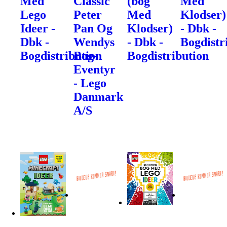
Med
Classic
(bog
Med
Lego
Peter
Med
Klodser)
Ideer -
Pan Og
Klodser)
- Dbk -
Dbk -
Wendys
- Dbk -
Bogdistr
Bogdistribution
Bog-
Bogdistribution
Eventyr
- Lego
Danmark
A/S